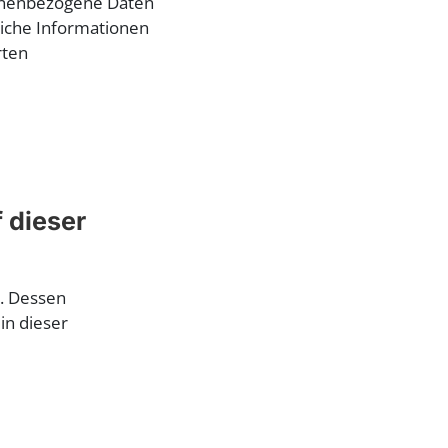
onenbezogene Daten
rliche Informationen
rten
 dieser
r. Dessen
in dieser